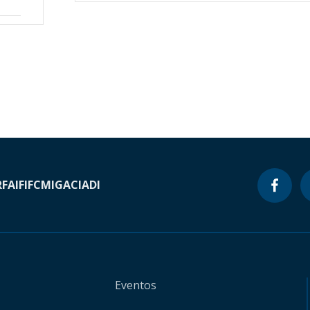
RF
AIF
IFC
MIGA
CIADI
Eventos