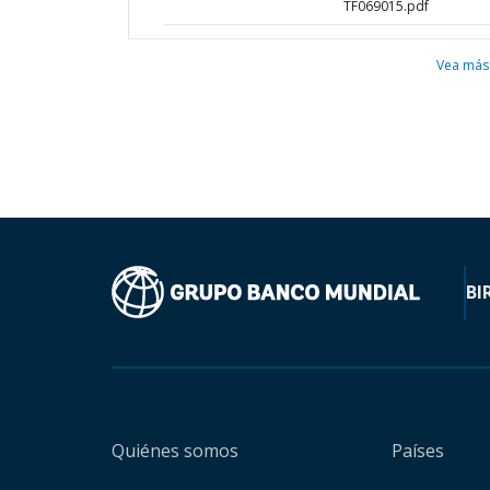
TF069015.pdf
Vea más
BI
Quiénes somos
Países