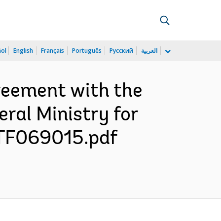
ñol
English
Français
Português
Русский
العربية
reement with the
ral Ministry for
 TF069015.pdf