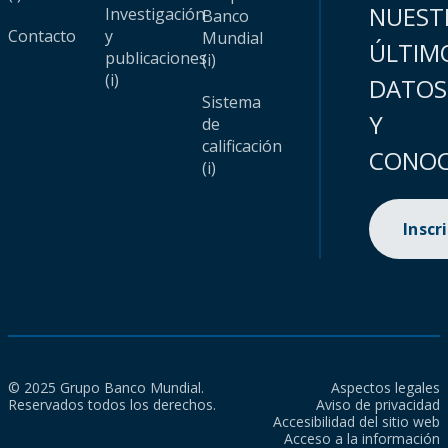
NUEST
Investigación
Banco
Contacto
y
Mundial
ÚLTIM
publicaciones
(i)
(i)
DATOS
Sistema
Y
de
calificación
CONOC
(i)
Inscr
© 2025 Grupo Banco Mundial.
Aspectos legales
Reservados todos los derechos.
Aviso de privacidad
Accesibilidad del sitio web
Acceso a la información