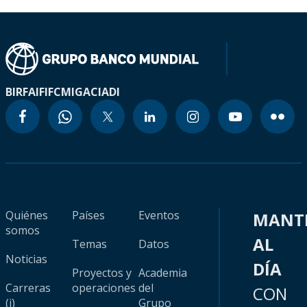
BIRF
AIF
IFC
MIGA
CIADI
Quiénes
Países
Eventos
MANT
somos
AL
Temas
Datos
Noticias
DÍA
Proyectos y
Academia
Carreras
operaciones
del
CON
(i)
Grupo