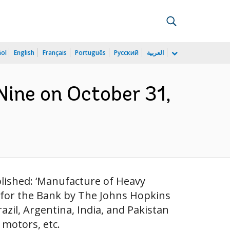
ñol
English
Français
Português
Русский
العربية
ine on October 31,
lished: ‘Manufacture of Heavy
ed for the Bank by The Johns Hopkins
azil, Argentina, India, and Pakistan
 motors, etc.