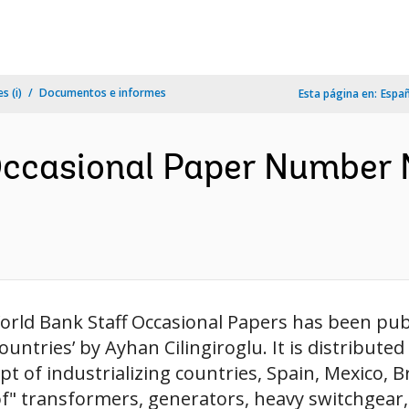
s (i)
Documentos e informes
Esta página en:
Espa
casional Paper Number N
rld Bank Staff Occasional Papers has been pub
ountries’ by Ayhan Cilingiroglu. It is distribut
t of industrializing countries, Spain, Mexico, Br
 of" transformers, generators, heavy switchgear,