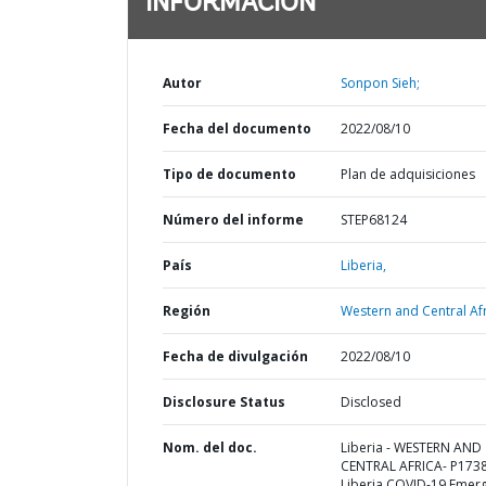
INFORMACIÓN
Autor
Sonpon Sieh;
Fecha del documento
2022/08/10
Tipo de documento
Plan de adquisiciones
Número del informe
STEP68124
País
Liberia,
Región
Western and Central Afr
Fecha de divulgación
2022/08/10
Disclosure Status
Disclosed
Nom. del doc.
Liberia - WESTERN AND
CENTRAL AFRICA- P173
Liberia COVID-19 Emer