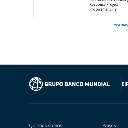
Response Project -
Procurement Plan
Vea más
BI
Quiénes somos
Países