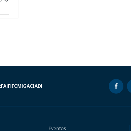
RF
AIF
IFC
MIGA
CIADI
Eventos