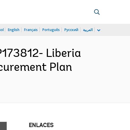
ñol
English
Français
Português
Русский
العربية
173812- Liberia
curement Plan
ENLACES