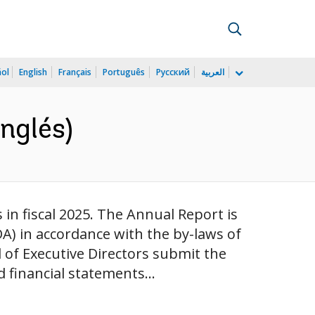
ñol
English
Français
Português
Русский
العربية
nglés)
n fiscal 2025. The Annual Report is
DA) in accordance with the by-laws of
 of Executive Directors submit the
financial statements...