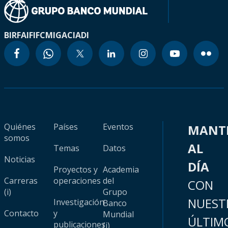
BIRF
AIF
IFC
MIGA
CIADI
Quiénes
Países
Eventos
MANT
somos
AL
Temas
Datos
Noticias
DÍA
Proyectos y
Academia
Carreras
operaciones
del
CON
(i)
Grupo
NUEST
Investigación
Banco
Contacto
y
Mundial
ÚLTIM
publicaciones
(i)