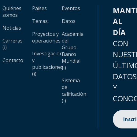
Quiénes
Países
Eventos
MANT
somos
AL
Temas
Datos
Noticias
DÍA
Proyectos y
Academia
Carreras
operaciones
del
CON
(i)
Grupo
NUEST
Investigación
Banco
Contacto
y
Mundial
ÚLTIM
publicaciones
(i)
(i)
DATOS
Sistema
Y
de
calificación
CONOC
(i)
Inscr