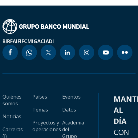
BIRF
AIF
IFC
MIGA
CIADI
Quiénes
Países
Eventos
MANT
somos
AL
Temas
Datos
Noticias
DÍA
Proyectos y
Academia
Carreras
operaciones
del
CON
(i)
Grupo