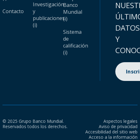
NUEST
Investigación
Banco
Contacto
y
Mundial
ÚLTIM
publicaciones
(i)
(i)
DATOS
Sistema
Y
de
calificación
CONOC
(i)
Inscr
© 2025 Grupo Banco Mundial.
Aspectos legales
Reservados todos los derechos.
Aviso de privacidad
Accesibilidad del sitio web
Acceso a la información