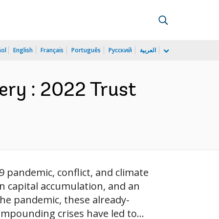
ñol
English
Français
Português
Русский
العربية
ery : 2022 Trust
 pandemic, conflict, and climate
n capital accumulation, and an
the pandemic, these already-
mpounding crises have led to...