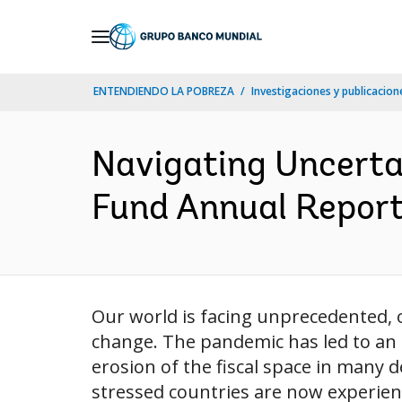
Skip
to
Main
ENTENDIENDO LA POBREZA
Investigaciones y publicacione
Navigation
Navigating Uncertai
Fund Annual Report 
Our world is facing unprecedented, 
change. The pandemic has led to an 
erosion of the fiscal space in many 
stressed countries are now experienc