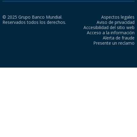
© 2025 Grupo Banco Mundial.
Aspectos legales
Reservados todos los derechos.
Aviso de privacidad
Accesibilidad del sitio web
Acceso a la información
Alerta de fraude
Presente un reclamo