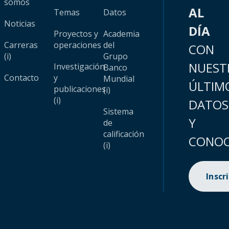
somos
AL
Temas
Datos
Noticias
DÍA
Proyectos y
Academia
Carreras
operaciones
del
CON
(i)
Grupo
NUEST
Investigación
Banco
Contacto
y
Mundial
ÚLTIM
publicaciones
(i)
(i)
DATOS
Sistema
Y
de
calificación
CONOC
(i)
Inscr