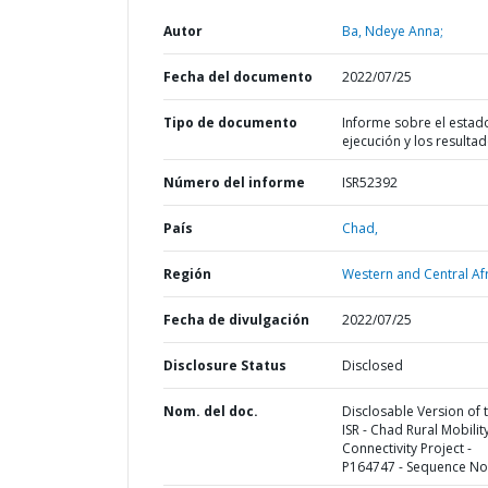
Autor
Ba, Ndeye Anna;
Fecha del documento
2022/07/25
Tipo de documento
Informe sobre el estad
ejecución y los resulta
Número del informe
ISR52392
País
Chad,
Región
Western and Central Afr
Fecha de divulgación
2022/07/25
Disclosure Status
Disclosed
Nom. del doc.
Disclosable Version of 
ISR - Chad Rural Mobilit
Connectivity Project -
P164747 - Sequence No 