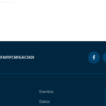
RF
AIF
IFC
MIGA
CIADI
Eventos
Datos