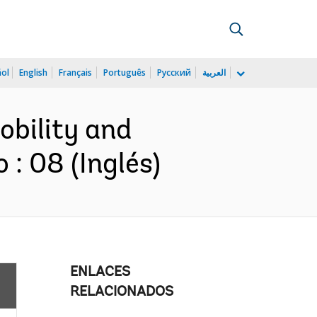
ñol
English
Français
Português
Русский
العربية
obility and
: 08 (Inglés)
ENLACES
RELACIONADOS