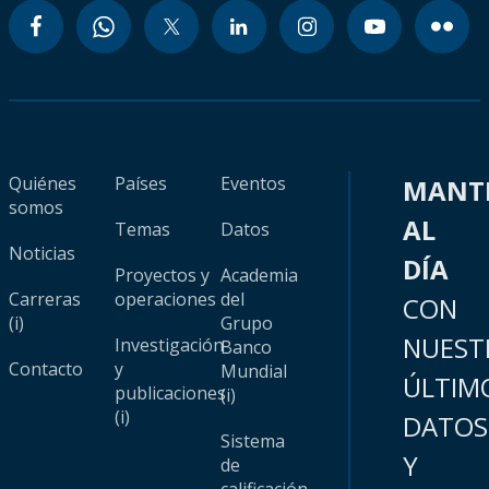
Quiénes
Países
Eventos
MANT
somos
AL
Temas
Datos
Noticias
DÍA
Proyectos y
Academia
Carreras
operaciones
del
CON
(i)
Grupo
NUEST
Investigación
Banco
Contacto
y
Mundial
ÚLTIM
publicaciones
(i)
(i)
DATOS
Sistema
Y
de