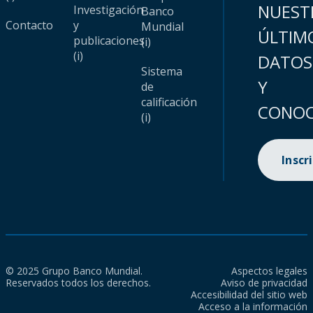
NUEST
Investigación
Banco
Contacto
y
Mundial
ÚLTIM
publicaciones
(i)
(i)
DATOS
Sistema
Y
de
calificación
CONOC
(i)
Inscr
© 2025 Grupo Banco Mundial.
Aspectos legales
Reservados todos los derechos.
Aviso de privacidad
Accesibilidad del sitio web
Acceso a la información