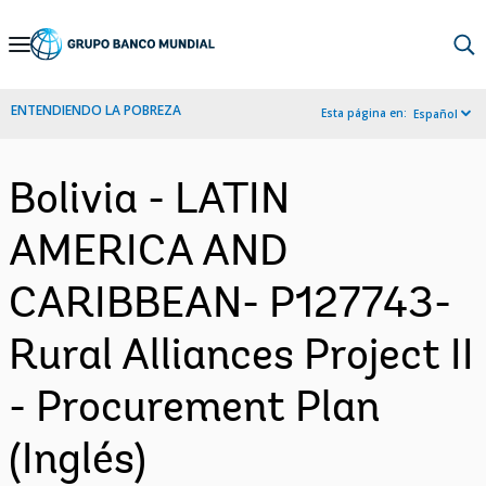
Skip
to
Main
ENTENDIENDO LA POBREZA
Esta página en:
Español
Navigation
Bolivia - LATIN
AMERICA AND
CARIBBEAN- P127743-
Rural Alliances Project II
- Procurement Plan
(Inglés)