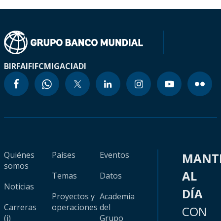
BIRF
AIF
IFC
MIGA
CIADI
Quiénes
Países
Eventos
MANT
somos
AL
Temas
Datos
Noticias
DÍA
Proyectos y
Academia
Carreras
operaciones
del
CON
(i)
Grupo