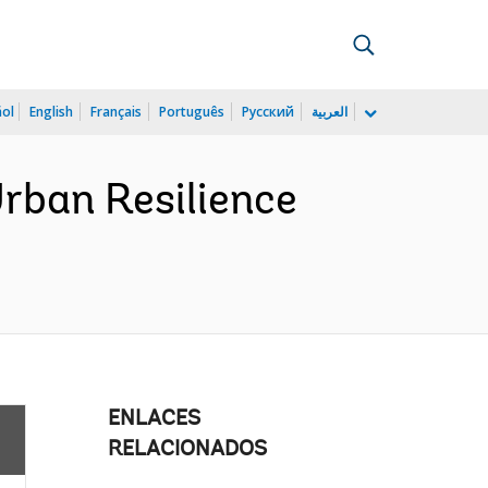
ñol
English
Français
Português
Русский
العربية
rban Resilience
ENLACES
RELACIONADOS