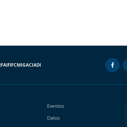
RF
AIF
IFC
MIGA
CIADI
Eventos
Datos