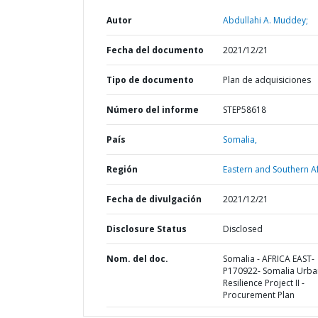
Autor
Abdullahi A. Muddey;
Fecha del documento
2021/12/21
Tipo de documento
Plan de adquisiciones
Número del informe
STEP58618
País
Somalia,
Región
Eastern and Southern Af
Fecha de divulgación
2021/12/21
Disclosure Status
Disclosed
Nom. del doc.
Somalia - AFRICA EAST-
P170922- Somalia Urba
Resilience Project II -
Procurement Plan