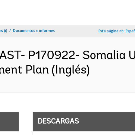
s (i)
Documentos e informes
Esta página en:
Espa
AST- P170922- Somalia U
ment Plan (Inglés)
DESCARGAS