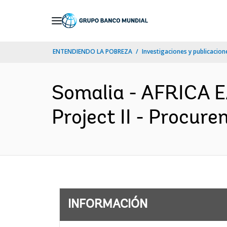
Skip
to
Main
ENTENDIENDO LA POBREZA
Investigaciones y publicacione
Navigation
Somalia - AFRICA E
Project II - Procure
INFORMACIÓN