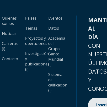
Quiénes
Países
Eventos
MANT
somos
AL
Temas
Datos
Noticias
DÍA
Proyectos y
Academia
Carreras
operaciones
del
CON
(i)
Grupo
NUEST
Investigación
Banco
Contacto
y
Mundial
ÚLTIM
publicaciones
(i)
(i)
DATOS
Sistema
Y
de
calificación
CONOC
(i)
Inscr