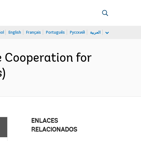
ñol
English
Français
Português
Русский
العربية
 Cooperation for
s)
ENLACES
RELACIONADOS