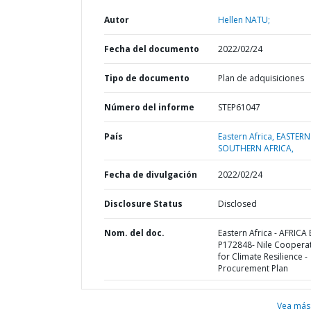
Autor
Hellen NATU;
Fecha del documento
2022/02/24
Tipo de documento
Plan de adquisiciones
Número del informe
STEP61047
País
Eastern Africa,
EASTERN
SOUTHERN AFRICA,
Fecha de divulgación
2022/02/24
Disclosure Status
Disclosed
Nom. del doc.
Eastern Africa - AFRICA 
P172848- Nile Coopera
for Climate Resilience -
Procurement Plan
Vea más