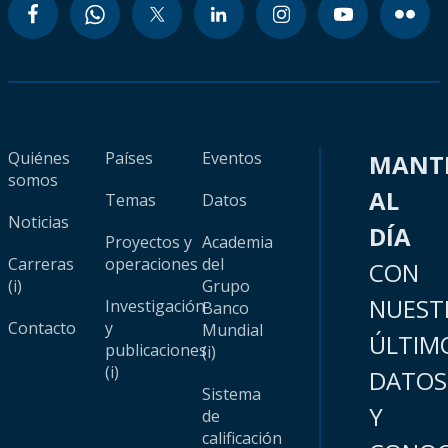
Quiénes
Países
Eventos
MANT
somos
AL
Temas
Datos
Noticias
DÍA
Proyectos y
Academia
Carreras
operaciones
del
CON
(i)
Grupo
NUEST
Investigación
Banco
Contacto
y
Mundial
ÚLTIM
publicaciones
(i)
(i)
DATOS
Sistema
Y
de
calificación