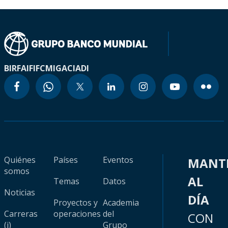
BIRF
AIF
IFC
MIGA
CIADI
Quiénes
Países
Eventos
MANT
somos
AL
Temas
Datos
Noticias
DÍA
Proyectos y
Academia
Carreras
operaciones
del
CON
(i)
Grupo