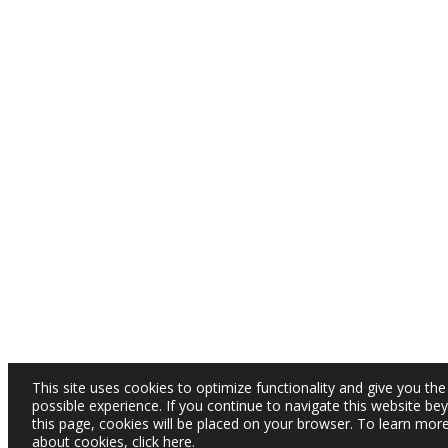
This site uses cookies to optimize functionality and give you the
possible experience. If you continue to navigate this website be
this page, cookies will be placed on your browser. To learn mor
about cookies,
click here
.