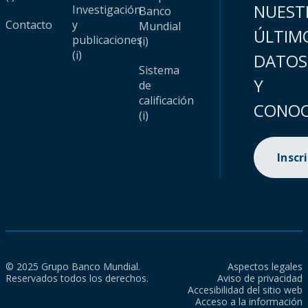
NUEST
Investigación
Banco
Contacto
y
Mundial
ÚLTIM
publicaciones
(i)
(i)
DATOS
Sistema
Y
de
calificación
CONOC
(i)
Inscr
© 2025 Grupo Banco Mundial.
Aspectos legales
Reservados todos los derechos.
Aviso de privacidad
Accesibilidad del sitio web
Acceso a la información