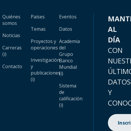
Quiénes
Países
Eventos
MANT
somos
AL
Temas
Datos
Noticias
DÍA
Proyectos y
Academia
Carreras
operaciones
del
CON
(i)
Grupo
NUEST
Investigación
Banco
Contacto
y
Mundial
ÚLTIM
publicaciones
(i)
(i)
DATOS
Sistema
Y
de
calificación
CONOC
(i)
Inscr