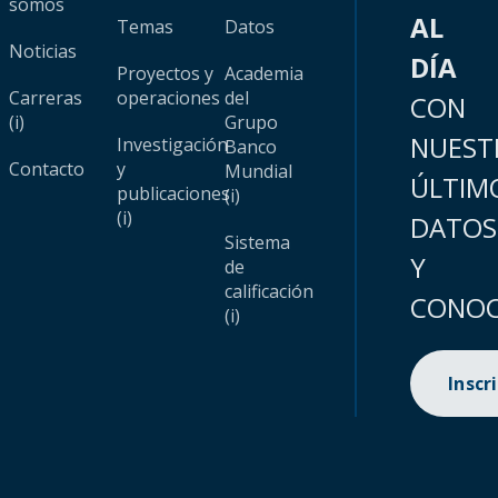
somos
AL
Temas
Datos
Noticias
DÍA
Proyectos y
Academia
Carreras
operaciones
del
CON
(i)
Grupo
NUEST
Investigación
Banco
Contacto
y
Mundial
ÚLTIM
publicaciones
(i)
(i)
DATOS
Sistema
Y
de
calificación
CONOC
(i)
Inscr