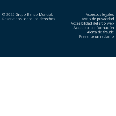
© 2025 Grupo Banco Mundial.
Aspectos legales
Reservados todos los derechos.
Aviso de privacidad
Accesibilidad del sitio web
Acceso a la información
Alerta de fraude
Presente un reclamo