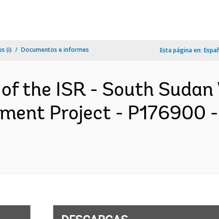
s (i)
Documentos e informes
Esta página en:
Espa
 of the ISR - South Suda
ent Project - P176900 - 