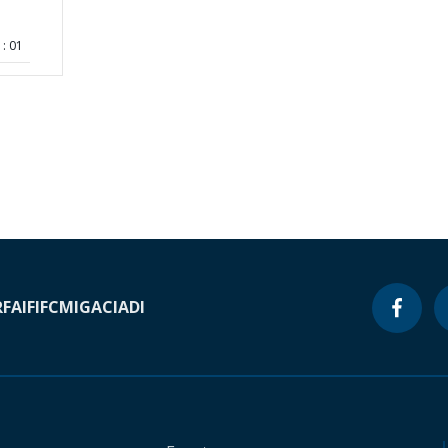
: 01
RF
AIF
IFC
MIGA
CIADI