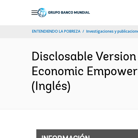
Skip
to
Main
ENTENDIENDO LA POBREZA
Investigaciones y publicacione
Navigation
Disclosable Version
Economic Empowerm
(Inglés)