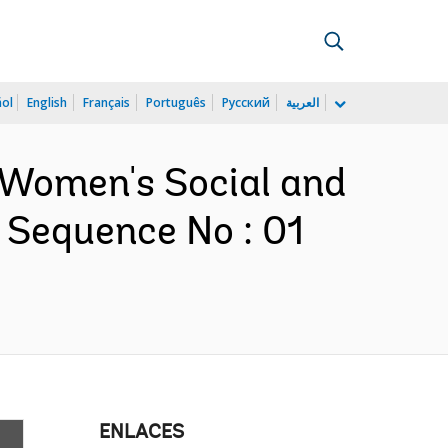
ñol
English
Français
Português
Русский
العربية
n Women's Social and
Sequence No : 01
ENLACES