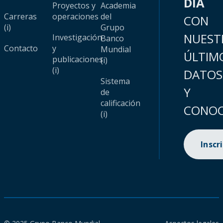
DÍA
Proyectos y
Academia
Carreras
operaciones
del
CON
(i)
Grupo
NUEST
Investigación
Banco
Contacto
y
Mundial
ÚLTIM
publicaciones
(i)
(i)
DATOS
Sistema
Y
de
calificación
CONOC
(i)
Inscr