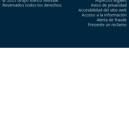
© 2025 Grupo Banco Mundial.
Aspectos legales
Reservados todos los derechos.
Aviso de privacidad
Accesibilidad del sitio web
Acceso a la información
Alerta de fraude
Presente un reclamo