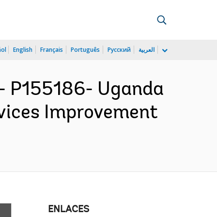
ñol
English
Français
Português
Русский
العربية
 P155186- Uganda
rvices Improvement
ENLACES