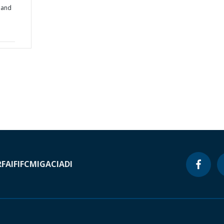
 and
RF
AIF
IFC
MIGA
CIADI