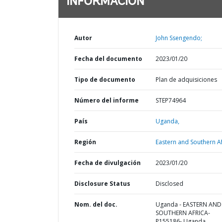
INFORMACIÓN
Autor
John Ssengendo;
Fecha del documento
2023/01/20
Tipo de documento
Plan de adquisiciones
Número del informe
STEP74964
País
Uganda,
Región
Eastern and Southern Af
Fecha de divulgación
2023/01/20
Disclosure Status
Disclosed
Nom. del doc.
Uganda - EASTERN AND
SOUTHERN AFRICA-
P155186- Uganda