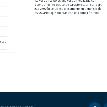
*La versión texto es una versión realizada con
reconocimiento óptico de caracteres, sin corregir.
Esta versión se ofrece únicamente en beneficio de
los usuarios que cuentan con una conexión lenta.
orced