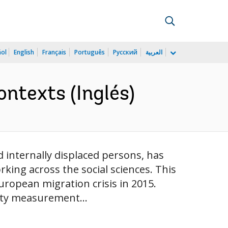
ñol
English
Français
Português
Русский
العربية
ntexts (Inglés)
internally displaced persons, has
king across the social sciences. This
uropean migration crisis in 2015.
rty measurement...