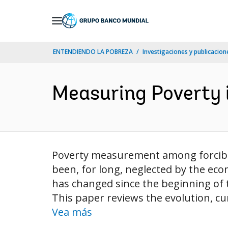
Skip
to
Main
ENTENDIENDO LA POBREZA
Investigaciones y publicacione
Navigation
Measuring Poverty 
Poverty measurement among forcibly 
been, for long, neglected by the eco
has changed since the beginning of t
This paper reviews the evolution, c
Vea más