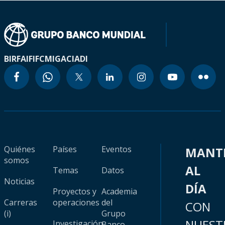
BIRF
AIF
IFC
MIGA
CIADI
Quiénes
Países
Eventos
MANT
somos
AL
Temas
Datos
Noticias
DÍA
Proyectos y
Academia
Carreras
operaciones
del
CON
(i)
Grupo
NUEST
Investigación
Banco