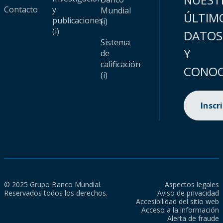
Contacto
y
Mundial
ÚLTIM
publicaciones
(i)
(i)
DATOS
Sistema
Y
de
calificación
CONOC
(i)
Inscr
© 2025 Grupo Banco Mundial.
Aspectos legales
Reservados todos los derechos.
Aviso de privacidad
Accesibilidad del sitio web
Acceso a la información
Alerta de fraude