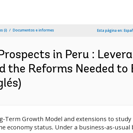
s (i)
Documentos e informes
Esta página en:
Espa
ospects in Peru : Levera
nd the Reforms Needed to
lés)
g-Term Growth Model and extensions to study 
ome economy status. Under a business-as-usual 