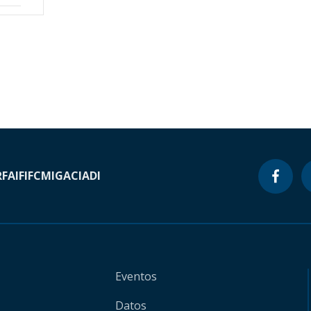
RF
AIF
IFC
MIGA
CIADI
Eventos
Datos