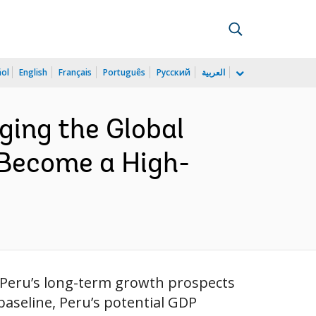
ñol
English
Français
Português
Русский
العربية
ging the Global
 Become a High-
Peru’s long-term growth prospects
baseline, Peru’s potential GDP