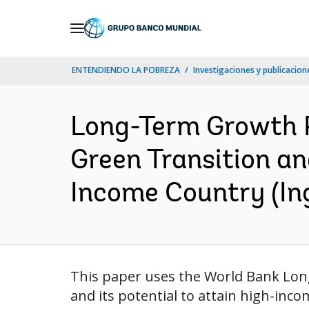
Skip
to
Main
ENTENDIENDO LA POBREZA
Investigaciones y publicacione
Navigation
Long-Term Growth Pr
Green Transition a
Income Country (Ing
This paper uses the World Bank Lon
and its potential to attain high-inc