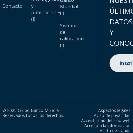
NUEST
Banco
Contacto
y
Mundial
ÚLTIM
publicaciones
(i)
(i)
DATOS
Sistema
Y
de
calificación
CONOC
(i)
Inscr
© 2025 Grupo Banco Mundial.
Aspectos legales
Reservados todos los derechos.
Aviso de privacidad
Accesibilidad del sitio web
Acceso a la información
Alerta de fraude