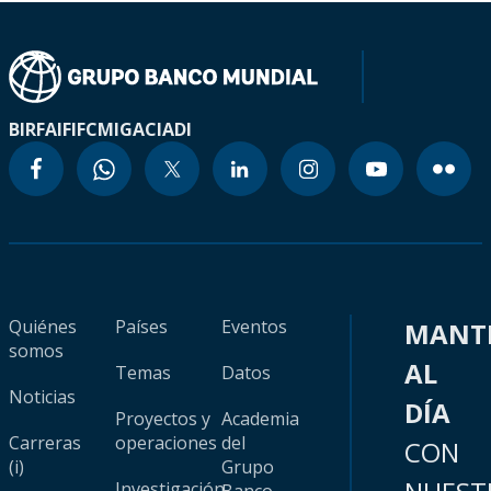
BIRF
AIF
IFC
MIGA
CIADI
Quiénes
Países
Eventos
MANT
somos
AL
Temas
Datos
Noticias
DÍA
Proyectos y
Academia
Carreras
operaciones
del
CON
(i)
Grupo
Investigación