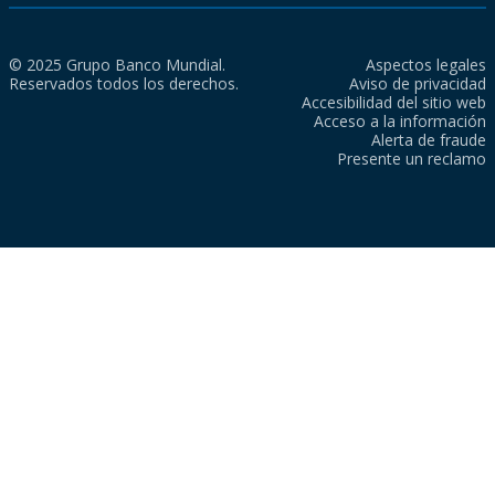
© 2025 Grupo Banco Mundial.
Aspectos legales
Reservados todos los derechos.
Aviso de privacidad
Accesibilidad del sitio web
Acceso a la información
Alerta de fraude
Presente un reclamo