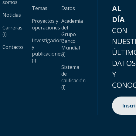
somos
AL
Temas
Datos
Noticias
DÍA
Proyectos y
Academia
Carreras
operaciones
del
CON
(i)
Grupo
NUEST
Investigación
Banco
Contacto
y
Mundial
ÚLTIM
publicaciones
(i)
(i)
DATOS
Sistema
Y
de
calificación
CONOC
(i)
Inscr