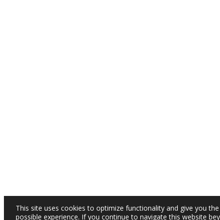
This site uses cookies to optimize functionality and give you the
possible experience. If you continue to navigate this website be