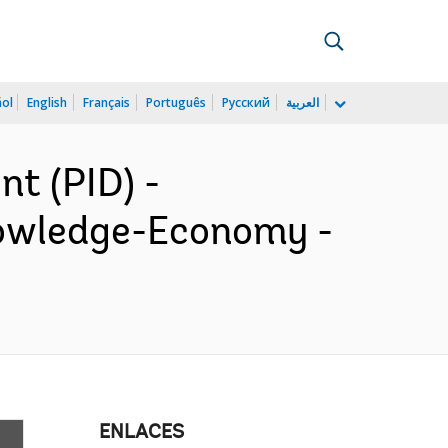
ñol
English
Français
Português
Русский
العربية
t (PID) -
nowledge-Economy -
ENLACES