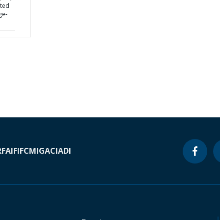
ated
ge-
RF
AIF
IFC
MIGA
CIADI