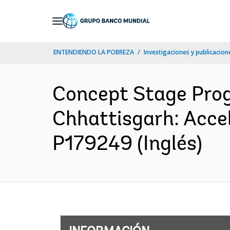
Skip
to
Main
ENTENDIENDO LA POBREZA
Investigaciones y publicacione
Navigation
Concept Stage Prog
Chhattisgarh: Acce
P179249 (Inglés)