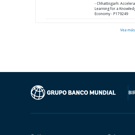
- Chhattisgarh: Acceler
Learning for a Knowled
Economy - P179249
Vea más
BI