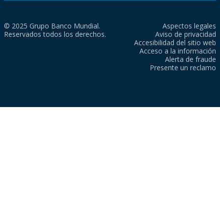
© 2025 Grupo Banco Mundial.
Aspectos legales
Reservados todos los derechos.
Aviso de privacidad
Accesibilidad del sitio web
Acceso a la información
Alerta de fraude
Presente un reclamo