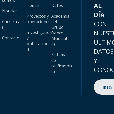
somos
AL
Temas
Datos
Noticias
DÍA
Proyectos y
Academia
Carreras
operaciones
del
CON
(i)
Grupo
NUEST
Investigación
Banco
Contacto
y
Mundial
ÚLTIM
publicaciones
(i)
(i)
DATOS
Sistema
Y
de
calificación
CONOC
(i)
Inscr