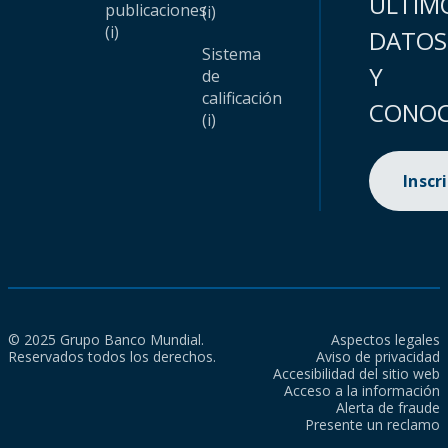
ÚLTIM
publicaciones
(i)
(i)
DATOS
Sistema
Y
de
calificación
CONOC
(i)
Inscr
© 2025 Grupo Banco Mundial.
Aspectos legales
Reservados todos los derechos.
Aviso de privacidad
Accesibilidad del sitio web
Acceso a la información
Alerta de fraude
Presente un reclamo