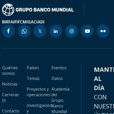
BIRF
AIF
IFC
MIGA
CIADI
Quiénes
Países
Eventos
MANT
somos
AL
Temas
Datos
Noticias
DÍA
Proyectos y
Academia
Carreras
operaciones
del
CON
(i)
Grupo
NUEST
Investigación
Banco
Contacto
y
Mundial