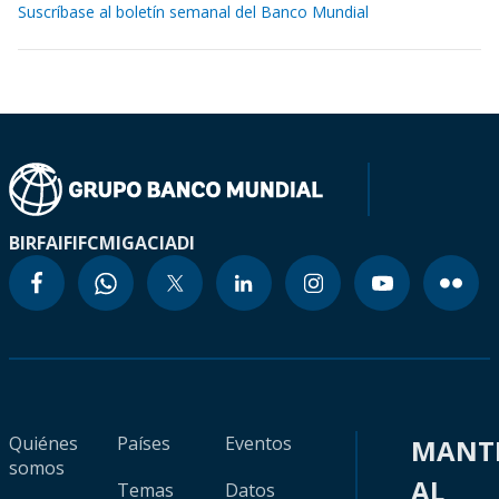
Suscríbase al boletín semanal del Banco Mundial
BIRF
AIF
IFC
MIGA
CIADI
Quiénes
Países
Eventos
MANT
somos
AL
Temas
Datos