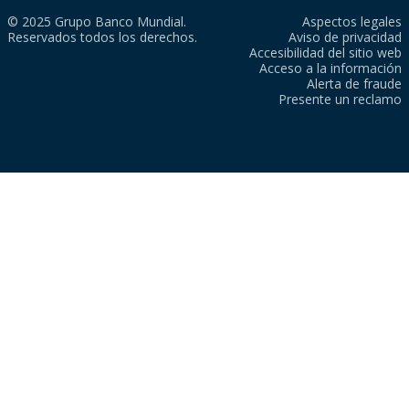
© 2025 Grupo Banco Mundial.
Aspectos legales
Reservados todos los derechos.
Aviso de privacidad
Accesibilidad del sitio web
Acceso a la información
Alerta de fraude
Presente un reclamo