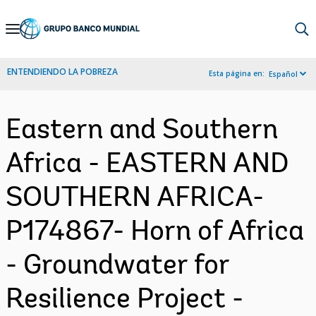
Skip
to
Main
ENTENDIENDO LA POBREZA
Esta página en:
Español
Navigation
Eastern and Southern
Africa - EASTERN AND
SOUTHERN AFRICA-
P174867- Horn of Africa
- Groundwater for
Resilience Project -