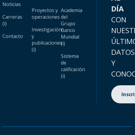
Noticias
DÍA
Proyectos y
Academia
Carreras
operaciones
del
CON
(i)
Grupo
NUEST
Investigación
Banco
Contacto
y
Mundial
ÚLTIM
publicaciones
(i)
(i)
DATOS
Sistema
Y
de
calificación
CONOC
(i)
Inscr