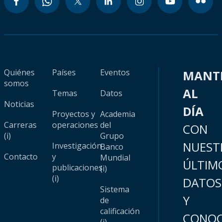
Quiénes
Países
Eventos
MANT
somos
AL
Temas
Datos
Noticias
DÍA
Proyectos y
Academia
Carreras
operaciones
del
CON
(i)
Grupo
NUEST
Investigación
Banco
Contacto
y
Mundial
ÚLTIM
publicaciones
(i)
(i)
DATOS
Sistema
Y
de
calificación
CONOC