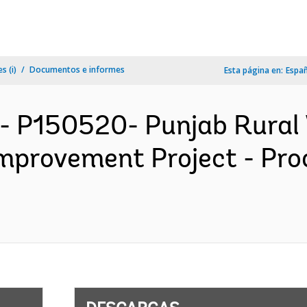
s (i)
Documentos e informes
Esta página en:
Espa
- P150520- Punjab Rural
Improvement Project - Pr