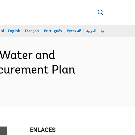
ñol
English
Français
Português
Русский
العربية
 Water and
ocurement Plan
ENLACES