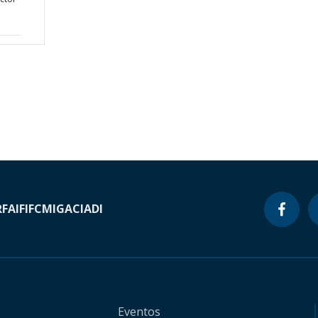
RF
AIF
IFC
MIGA
CIADI
Eventos