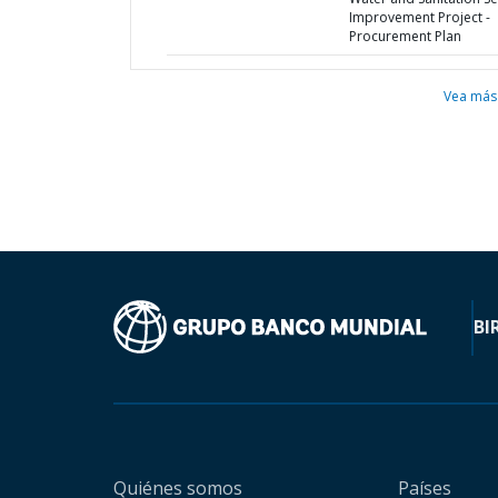
Improvement Project -
Procurement Plan
Vea más
BI
Quiénes somos
Países