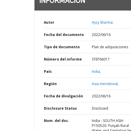
INFORMACIÓN
Autor
Ajoy Sharma;
Fecha del documento
2022/06/16
Tipo de documento
Plan de adquisiciones
Número del informe
STEP66017
País
India,
Región
Asia meridional,
Fecha de divulgación
2022/06/16
Disclosure Status
Disclosed
Nom. del doc.
India - SOUTH ASIA-
P150520- Punjab Rural
Water and Sanitation Se