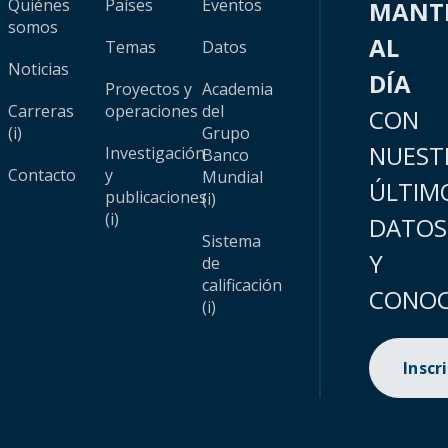
Quiénes
Países
Eventos
MANT
somos
AL
Temas
Datos
Noticias
DÍA
Proyectos y
Academia
Carreras
operaciones
del
CON
(i)
Grupo
NUEST
Investigación
Banco
Contacto
y
Mundial
ÚLTIM
publicaciones
(i)
(i)
DATOS
Sistema
Y
de
calificación
CONOC
(i)
Inscr