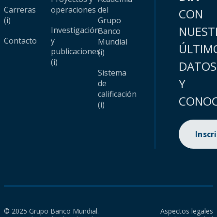
Carreras
operaciones
del
CON
(i)
Grupo
NUEST
Investigación
Banco
Contacto
y
Mundial
ÚLTIM
publicaciones
(i)
(i)
DATOS
Sistema
Y
de
calificación
CONOC
(i)
Inscr
© 2025 Grupo Banco Mundial.
Aspectos legales