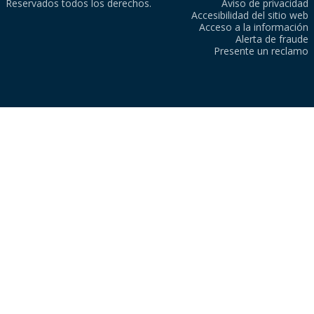
Reservados todos los derechos.
Aviso de privacidad
Accesibilidad del sitio web
Acceso a la información
Alerta de fraude
Presente un reclamo