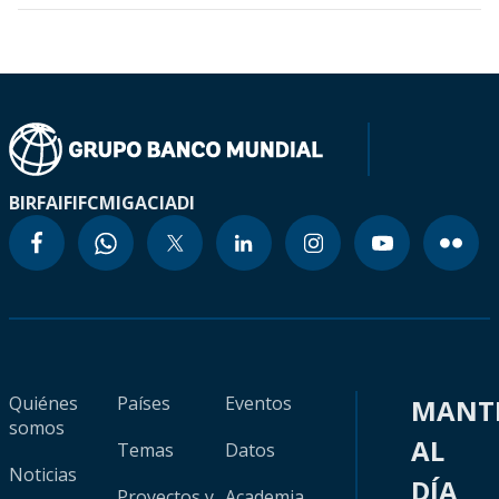
BIRF
AIF
IFC
MIGA
CIADI
Quiénes
Países
Eventos
MANT
somos
AL
Temas
Datos
Noticias
DÍA
Proyectos y
Academia