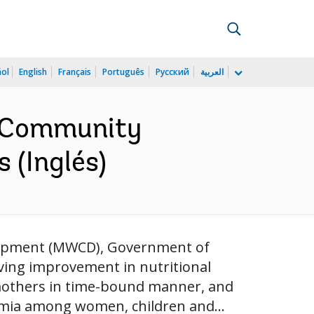
ñol
English
Français
Português
Русский
العربية
d Community
 (Inglés)
lopment (MWCD), Government of
eving improvement in nutritional
 mothers in time-bound manner, and
nemia among women, children and...