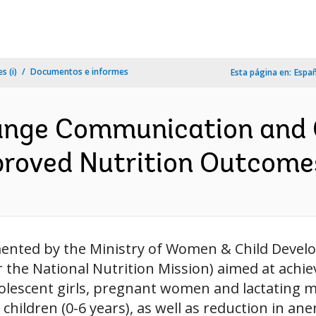
s (i)
Documentos e informes
Esta página en:
Espa
hange Communication an
proved Nutrition Outcomes
ented by the Ministry of Women & Child Deve
 the National Nutrition Mission) aimed at achi
adolescent girls, pregnant women and lactating
 children (0-6 years), as well as reduction in a