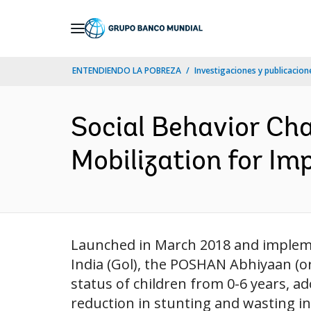
Skip
to
Main
ENTENDIENDO LA POBREZA
Investigaciones y publicacione
Navigation
Social Behavior C
Mobilization for Im
Launched in March 2018 and implem
India (Gol), the POSHAN Abhiyaan (or
status of children from 0-6 years, 
reduction in stunting and wasting in