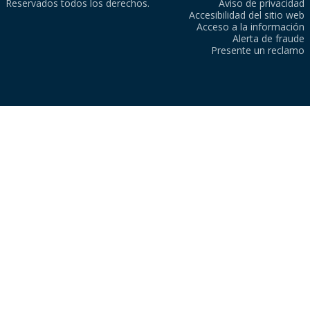
Reservados todos los derechos.
Aviso de privacidad
Accesibilidad del sitio web
Acceso a la información
Alerta de fraude
Presente un reclamo