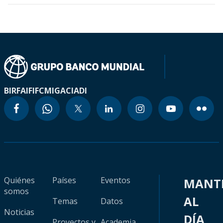
BIRF
AIF
IFC
MIGA
CIADI
Quiénes
Países
Eventos
MANT
somos
AL
Temas
Datos
Noticias
DÍA
Proyectos y
Academia