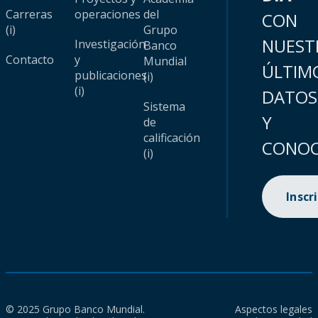
Carreras
operaciones
del
CON
(i)
Grupo
NUEST
Investigación
Banco
Contacto
y
Mundial
ÚLTIM
publicaciones
(i)
(i)
DATOS
Sistema
Y
de
calificación
CONOC
(i)
Inscr
© 2025 Grupo Banco Mundial.
Aspectos legales