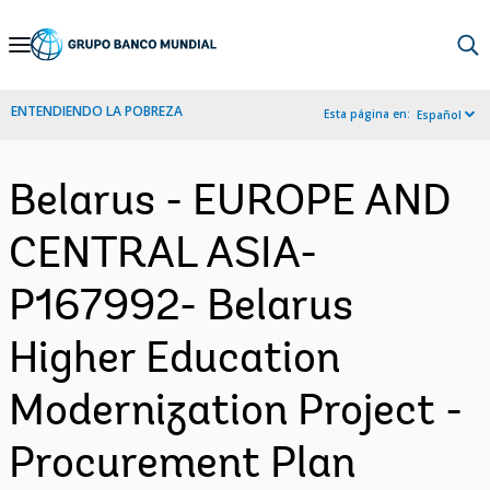
Skip
to
Main
ENTENDIENDO LA POBREZA
Esta página en:
Español
Navigation
Belarus - EUROPE AND
CENTRAL ASIA-
P167992- Belarus
Higher Education
Modernization Project -
Procurement Plan