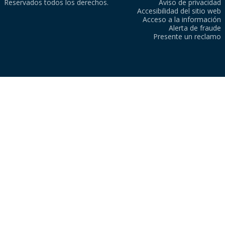
Reservados todos los derechos.
Aviso de privacidad
Accesibilidad del sitio web
Acceso a la información
Alerta de fraude
Presente un reclamo