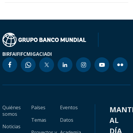
BIRF
AIF
IFC
MIGA
CIADI
Quiénes
Países
Eventos
MANT
somos
AL
Temas
Datos
Noticias
DÍA
Proyectos y
Academia