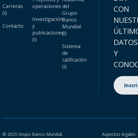
Carreras
operaciones
del
CON
(i)
Grupo
NUEST
Investigación
Banco
Contacto
y
Mundial
ÚLTIM
publicaciones
(i)
(i)
DATOS
Sistema
Y
de
calificación
CONOC
(i)
Inscr
© 2025 Grupo Banco Mundial.
Aspectos legales