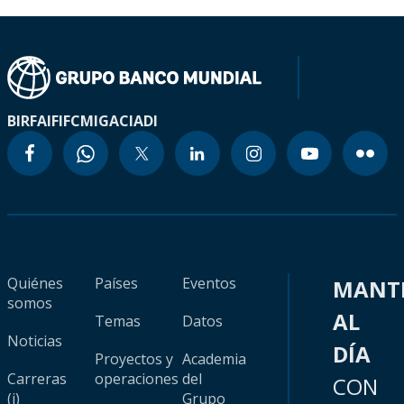
BIRF
AIF
IFC
MIGA
CIADI
Quiénes
Países
Eventos
MANT
somos
AL
Temas
Datos
Noticias
DÍA
Proyectos y
Academia
Carreras
operaciones
del
CON
(i)
Grupo