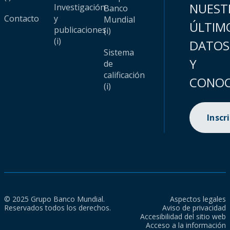
NUEST
Investigación
Banco
Contacto
y
Mundial
ÚLTIM
publicaciones
(i)
(i)
DATOS
Sistema
Y
de
calificación
CONOC
(i)
Inscr
© 2025 Grupo Banco Mundial.
Aspectos legales
Reservados todos los derechos.
Aviso de privacidad
Accesibilidad del sitio web
Acceso a la información