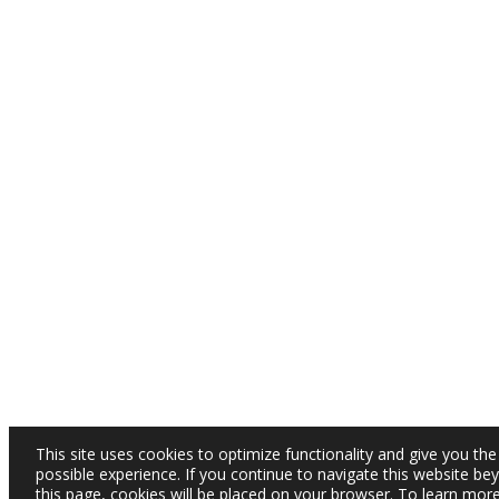
This site uses cookies to optimize functionality and give you the
possible experience. If you continue to navigate this website be
this page, cookies will be placed on your browser. To learn mor