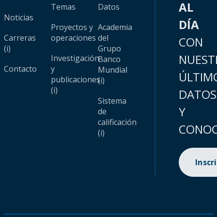
AL
Temas
Datos
Noticias
DÍA
Proyectos y
Academia
Carreras
operaciones
del
CON
(i)
Grupo
NUEST
Investigación
Banco
Contacto
y
Mundial
ÚLTIM
publicaciones
(i)
(i)
DATOS
Sistema
Y
de
calificación
CONOC
(i)
Inscr