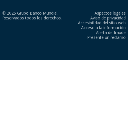
© 2025 Grupo Banco Mundial.
Aspectos legales
Reservados todos los derechos.
Aviso de privacidad
Accesibilidad del sitio web
Acceso a la información
Alerta de fraude
Presente un reclamo