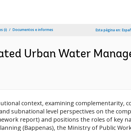
s (i)
Documentos e informes
Esta página en:
Espa
rated Urban Water Manage
itutional context, examining complementarity, 
and subnational level perspectives on the comp
ork report) and positions the roles of key nat
lanning (Bappenas), the Ministry of Public Wor