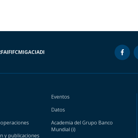
RF
AIF
IFC
MIGA
CIADI
Eventos
Datos
 operaciones
Academia del Grupo Banco
Mundial (i)
ón y publicaciones