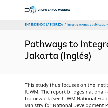
Skip
to
Main
ENTENDIENDO LA POBREZA
Investigaciones y publicacione
Navigation
Pathways to Integ
Jakarta (Inglés)
This study thus focuses on the inst
IUWM. The report bridges national- 
framework (see IUWM National Framew
Ministry for National Development P