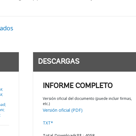
nados
DESCARGAS
INFORME COMPLETO
a;
a;
Versión oficial del documento (puede incluir firmas,
etc.)
mad;
ni;
Versión oficial (PDF)
;
TXT*
Total Downloads** : 4058