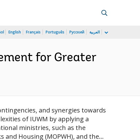
ñol
English
Français
Português
Русский
العربية
ment for Greater
contingencies, and synergies towards
lexities of IUWM by applying a
ional ministries, such as the
ks and Housing (MOPWH), and the...