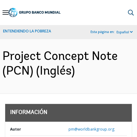
Skip
to
Main
ENTENDIENDO LA POBREZA
Esta página en:
Español
Navigation
Project Concept Note
(PCN) (Inglés)
INFORMACIÓN
Autor
pm@worldbankgroup.org;