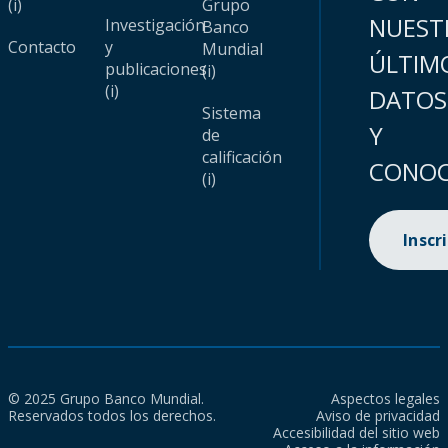
(i)
Grupo
NUEST
Investigación
Banco
Contacto
y
Mundial
ÚLTIM
publicaciones
(i)
(i)
DATOS
Sistema
Y
de
calificación
CONOC
(i)
Inscr
© 2025 Grupo Banco Mundial.
Aspectos legales
Reservados todos los derechos.
Aviso de privacidad
Accesibilidad del sitio web