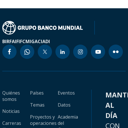
BIRF
AIF
IFC
MIGA
CIADI
Quiénes
Países
Eventos
MANT
somos
AL
Temas
Datos
Noticias
DÍA
Proyectos y
Academia
Carreras
operaciones
del
CON