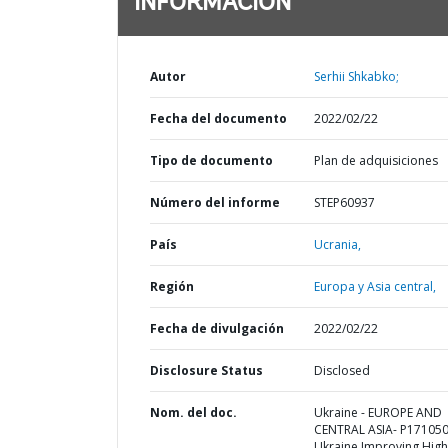
INFORMACIÓN
Autor
Serhii Shkabko;
Fecha del documento
2022/02/22
Tipo de documento
Plan de adquisiciones
Número del informe
STEP60937
País
Ucrania,
Región
Europa y Asia central,
Fecha de divulgación
2022/02/22
Disclosure Status
Disclosed
Nom. del doc.
Ukraine - EUROPE AND
CENTRAL ASIA- P171050
Ukraine Improving High