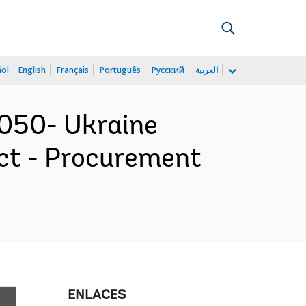
ñol
English
Français
Português
Русский
العربية
050- Ukraine
ect - Procurement
ENLACES