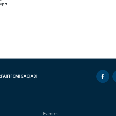
oject
RF
AIF
IFC
MIGA
CIADI
Eventos