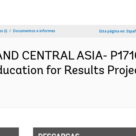
s (i)
Documentos e informes
Esta página en:
Espa
AND CENTRAL ASIA- P171
ucation for Results Proj