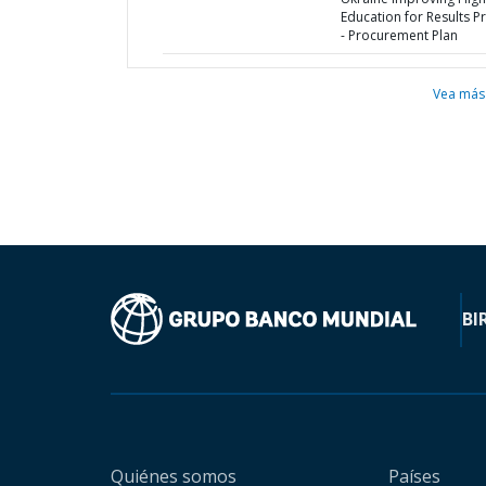
Education for Results Pr
- Procurement Plan
Vea más
BI
Quiénes somos
Países