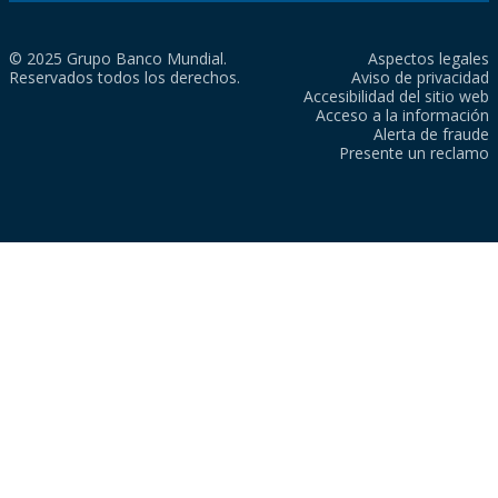
© 2025 Grupo Banco Mundial.
Aspectos legales
Reservados todos los derechos.
Aviso de privacidad
Accesibilidad del sitio web
Acceso a la información
Alerta de fraude
Presente un reclamo