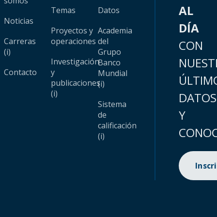
somos
AL
Temas
Datos
Noticias
DÍA
Proyectos y
Academia
Carreras
operaciones
del
CON
(i)
Grupo
NUEST
Investigación
Banco
Contacto
y
Mundial
ÚLTIM
publicaciones
(i)
(i)
DATOS
Sistema
Y
de
calificación
CONOC
(i)
Inscr