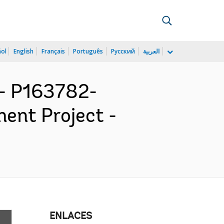
ñol
English
Français
Português
Русский
العربية
- P163782-
ent Project -
ENLACES