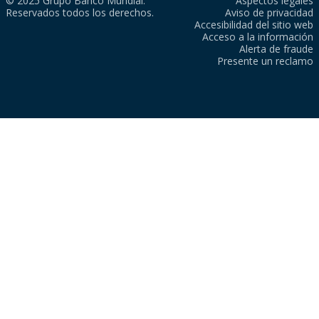
© 2025 Grupo Banco Mundial.
Aspectos legales
Reservados todos los derechos.
Aviso de privacidad
Accesibilidad del sitio web
Acceso a la información
Alerta de fraude
Presente un reclamo