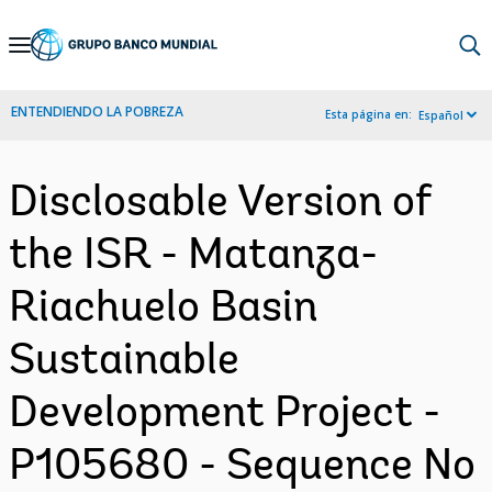
Skip
to
Main
ENTENDIENDO LA POBREZA
Esta página en:
Español
Navigation
Disclosable Version of
the ISR - Matanza-
Riachuelo Basin
Sustainable
Development Project -
P105680 - Sequence No