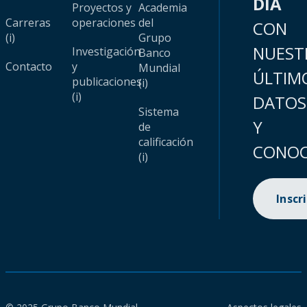
DÍA
Proyectos y
Academia
Carreras
operaciones
del
CON
(i)
Grupo
NUEST
Investigación
Banco
Contacto
y
Mundial
ÚLTIM
publicaciones
(i)
(i)
DATOS
Sistema
Y
de
calificación
CONOC
(i)
Inscr