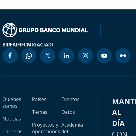
BIRF
AIF
IFC
MIGA
CIADI
Quiénes
Países
Eventos
MANT
somos
AL
Temas
Datos
Noticias
DÍA
Proyectos y
Academia
Carreras
operaciones
del
CON