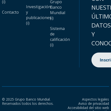
(i)
Grupo
NUEST
Investigación
Banco
Contacto
y
Mundial
ÚLTIM
publicaciones
(i)
(i)
DATOS
Sistema
Y
de
calificación
CONOC
(i)
Inscr
© 2025 Grupo Banco Mundial.
Aspectos legales
Reservados todos los derechos.
Aviso de privacidad
Accesibilidad del sitio web