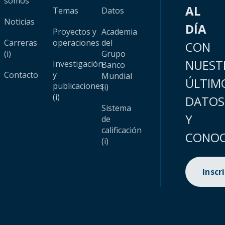
somos
AL
Temas
Datos
Noticias
DÍA
Proyectos y
Academia
Carreras
operaciones
del
CON
(i)
Grupo
NUEST
Investigación
Banco
Contacto
y
Mundial
ÚLTIM
publicaciones
(i)
(i)
DATOS
Sistema
Y
de
calificación
CONOC
(i)
Inscr