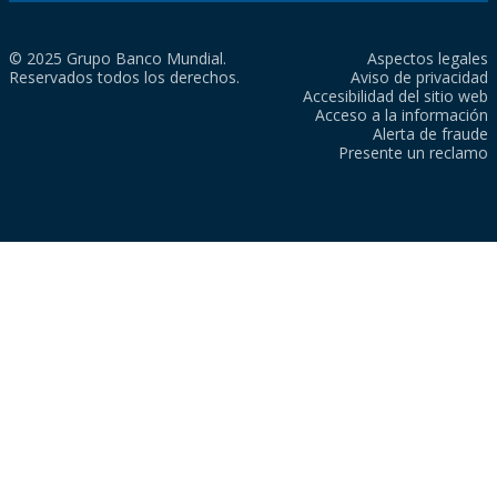
© 2025 Grupo Banco Mundial.
Aspectos legales
Reservados todos los derechos.
Aviso de privacidad
Accesibilidad del sitio web
Acceso a la información
Alerta de fraude
Presente un reclamo