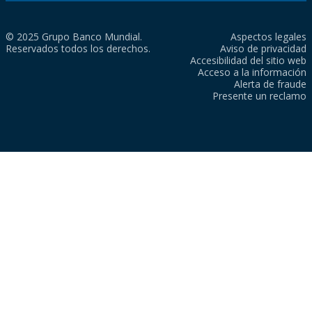
© 2025 Grupo Banco Mundial.
Aspectos legales
Reservados todos los derechos.
Aviso de privacidad
Accesibilidad del sitio web
Acceso a la información
Alerta de fraude
Presente un reclamo