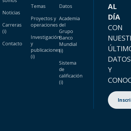
somos
AL
Temas
Datos
Noticias
DÍA
Proyectos y
Academia
Carreras
operaciones
del
CON
(i)
Grupo
NUEST
Investigación
Banco
Contacto
y
Mundial
ÚLTIM
publicaciones
(i)
(i)
DATOS
Sistema
Y
de
calificación
CONOC
(i)
Inscr